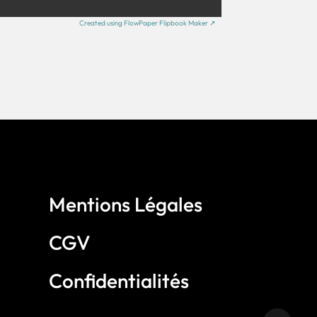
Created using FlowPaper Flipbook Maker ↗
Mentions Légales
CGV
Confidentialités