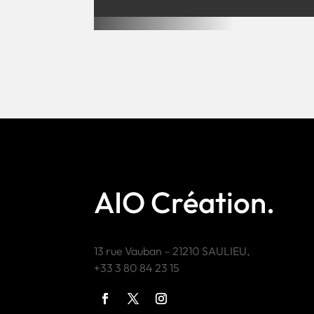
AIO Création.
13 rue Vauban – 21210 SAULIEU,
+33 3 80 84 23 15