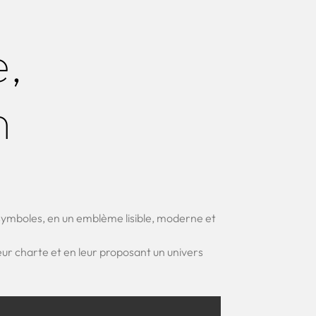
,
n
e symboles, en un emblème lisible, moderne et
eur charte et en leur proposant un univers