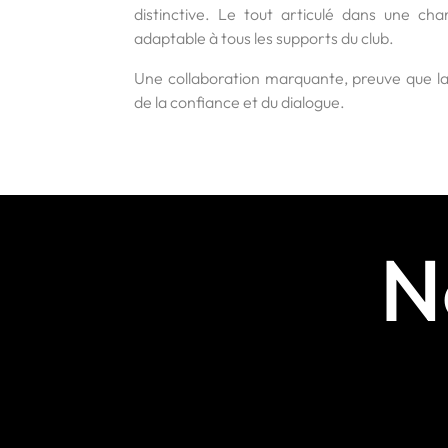
distinctive. Le tout articulé dans une ch
adaptable à tous les supports du club.
Une collaboration marquante, preuve que la 
de la confiance et du dialogue.
N