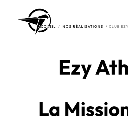
ACCUEIL
/
NOS RÉALISATIONS
/ CLUB EZ
Ezy Ath
La Missio