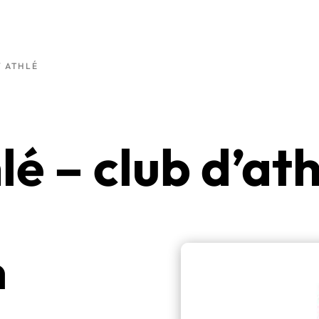
Y ATHLÉ
lé – club d’at
n