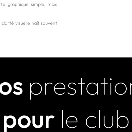
arte graphique simple, mais
clarté visuelle naît souvent
os
prestatio
pour
le club