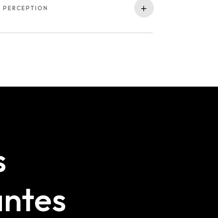
& PERCEPTION
s
ntes