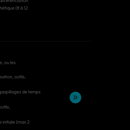
différenciation
hétique (8 à 12
e, ou les
ation, outils,
, gaspillages de temps
9
utils,
initiale (max 2