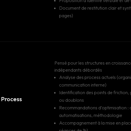
Proposition d’identité verbale et de 
Document de restitution clair et synt
pages)
Pensé pour les structures en croissanc
indépendants débordés
Analyse des process actuels (organis
communication interne)
Identification des points de friction
& Process
ou doublons
Recommandations d’optimisation : o
automatisations, méthodologie
Accompagnement à la mise en place 
séances de 1h)