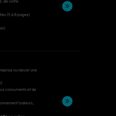
é, de votre
9
es (5 à 8 pages)
min)
treprise ou lancer une
h)
os concurrents et de
9
tionnement (valeurs,