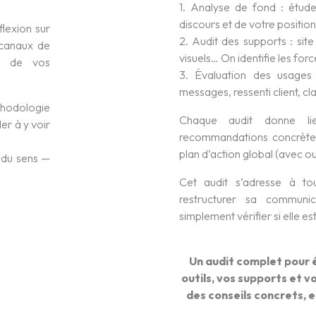
1. Analyse de fond : étude
discours et de votre positio
flexion sur
2. Audit des supports : si
 canaux de
visuels… On identifie les force
on de vos
3. Évaluation des usages :
messages, ressenti client, c
odologie
Chaque audit donne li
er à y voir
recommandations concrètes,
plan d’action global (avec ou
t du sens —
Cet audit s’adresse à tou
restructurer sa communic
simplement vérifier si elle es
Un audit complet pour 
outils, vos supports et v
des conseils concrets, e