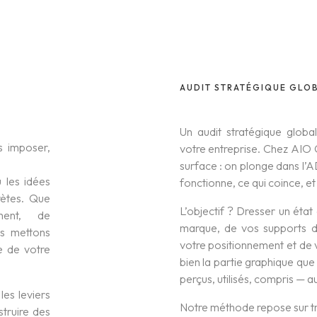
AUDIT STRATÉGIQUE GLO
Un audit stratégique global
s imposer,
votre entreprise. Chez AIO 
surface : on plonge dans l’
ù les idées
fonctionne, ce qui coince, et
rètes. Que
L’objectif ? Dresser un état 
ent, de
marque, de vos supports de
us mettons
votre positionnement et de 
ce de votre
bien la partie graphique que
perçus, utilisés, compris — a
 les leviers
Notre méthode repose sur troi
struire des